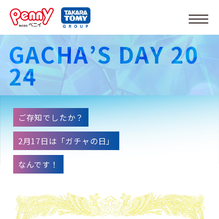
G
A
C
H
A
’
S
D
A
Y
2
0
2
4
ご存知でしたか？
2月17日は「ガチャの日」
なんです！